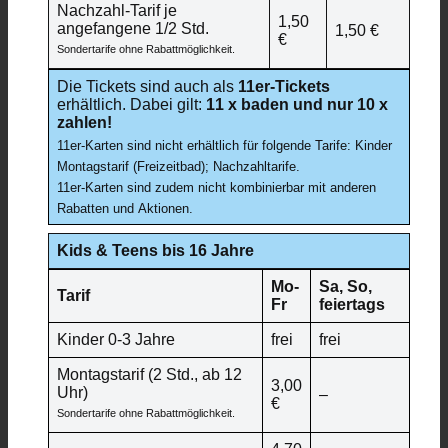
Nachzahl-Tarif je
1,50
angefangene 1/2 Std.
1,50 €
€
Sondertarife ohne Rabattmöglichkeit.
Die Tickets sind auch als
11er-Tickets
erhältlich. Dabei gilt:
11 x baden und nur 10 x
zahlen!
11er-Karten sind nicht erhältlich für folgende Tarife: Kinder
Montagstarif (Freizeitbad); Nachzahltarife.
11er-Karten sind zudem nicht kombinierbar mit anderen
Rabatten und Aktionen.
Kids & Teens bis 16 Jahre
Mo-
Sa, So,
Tarif
Fr
feiertags
Kinder 0-3 Jahre
frei
frei
Montagstarif (2 Std., ab 12
3,00
Uhr)
–
€
Sondertarife ohne Rabattmöglichkeit.