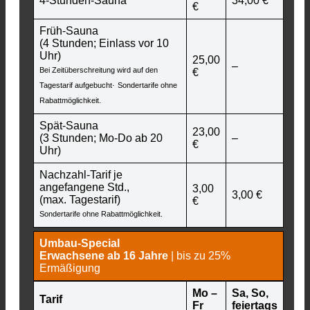
4-Stunden-Sauna
34,00 €
€
Früh-Sauna
(4 Stunden; Einlass vor 10
Uhr)
25,00
–
Bei Zeitüberschreitung wird auf den
€
.
Tagestarif aufgebucht
Sondertarife ohne
Rabattmöglichkeit.
Spät-Sauna
23,00
(3 Stunden; Mo-Do ab 20
–
€
Uhr)
Nachzahl-Tarif je
angefangene Std.,
3,00
3,00 €
(max. Tagestarif)
€
Sondertarife ohne Rabattmöglichkeit.
Umbau-Special
Erwachsene ab 16 Jahre
| bis zu 25%
Ermäßigung
Mo –
Sa, So,
Tarif
Fr
feiertags