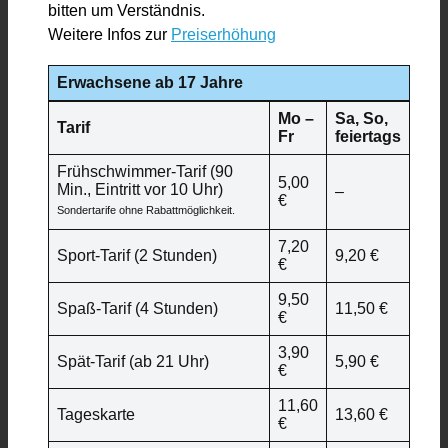
bitten um Verständnis.
Weitere Infos zur
Preiserhöhung
Erwachsene ab 17 Jahre
Mo –
Sa, So,
Tarif
Fr
feiertags
Frühschwimmer-Tarif (90
5,00
Min., Eintritt vor 10 Uhr)
–
€
Sondertarife ohne Rabattmöglichkeit.
7,20
Sport-Tarif (2 Stunden)
9,20 €
€
9,50
Spaß-Tarif (4 Stunden)
11,50 €
€
3,90
Spät-Tarif (ab 21 Uhr)
5,90 €
€
11,60
Tageskarte
13,60 €
€