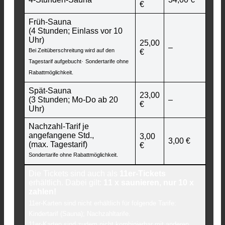
€
Früh-Sauna
(4 Stunden; Einlass vor 10
Uhr)
25,00
–
Bei Zeitüberschreitung wird auf den
€
.
Tagestarif aufgebucht
Sondertarife ohne
Rabattmöglichkeit.
Spät-Sauna
23,00
(3 Stunden; Mo-Do ab 20
–
€
Uhr)
Nachzahl-Tarif je
angefangene Std.,
3,00
3,00 €
(max. Tagestarif)
€
Sondertarife ohne Rabattmöglichkeit.
Die Tickets sind auch als
11er-Tickets
erhältlich. Dabei gilt:
11 x saunieren, nur 10 x
zahlen!
11er-Karten sind nicht erhältlich für folgende Tarife:
Kindertarif (Sauna); Nachzahltarife.
11er-Karten sind zudem nicht kombinierbar mit anderen