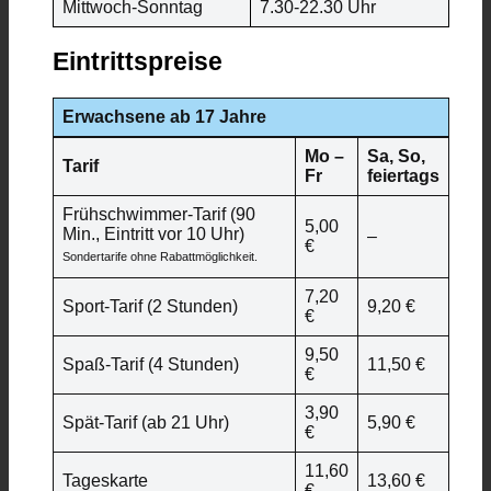
Mittwoch-Sonntag
7.30-22.30 Uhr
Eintrittspreise
Erwachsene ab 17 Jahre
Mo –
Sa, So,
Tarif
Fr
feiertags
Frühschwimmer-Tarif (90
5,00
Min., Eintritt vor 10 Uhr)
–
€
Sondertarife ohne Rabattmöglichkeit.
7,20
Sport-Tarif (2 Stunden)
9,20 €
€
9,50
Spaß-Tarif (4 Stunden)
11,50 €
€
3,90
Spät-Tarif (ab 21 Uhr)
5,90 €
€
11,60
Tageskarte
13,60 €
€