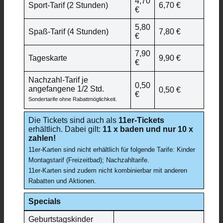
4,70
Sport-Tarif (2 Stunden)
6,70 €
€
5,80
Spaß-Tarif (4 Stunden)
7,80 €
€
7,90
Tageskarte
9,90 €
€
Nachzahl-Tarif je
0,50
angefangene 1/2 Std.
0,50 €
€
Sondertarife ohne Rabattmöglichkeit.
Die Tickets sind auch als
11er-Tickets
erhältlich. Dabei gilt:
11 x baden und nur 10 x
zahlen!
11er-Karten sind nicht erhältlich für folgende Tarife: Kinder
Montagstarif (Freizeitbad); Nachzahltarife.
11er-Karten sind zudem nicht kombinierbar mit anderen
Rabatten und Aktionen.
Specials
Geburtstagskinder