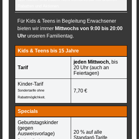
Rabatten und Aktionen.
Für Kids & Teens in Begleitung Erwachsener
bieten wir immer
Mittwochs
von
9:00
bis
20:00
Uhr
unseren Familientag.
Kids & Teens bis 15 Jahre
jeden Mittwoch,
bis
Tarif
20 Uhr (auch an
Feiertagen)
Kinder-Tarif
7,70 €
Sondertarife ohne
Rabattmöglichkeit.
Specials
Geburtstagskinder
(gegen
20 % auf alle
Ausweisvorlage)
Standard-Tarife