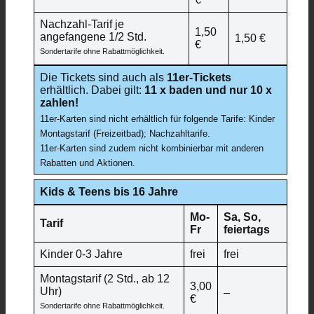
Nachzahl-Tarif je
1,50
angefangene 1/2 Std.
1,50 €
€
Sondertarife ohne Rabattmöglichkeit.
Die Tickets sind auch als
11er-Tickets
erhältlich. Dabei gilt:
11 x baden und nur 10 x
zahlen!
11er-Karten sind nicht erhältlich für folgende Tarife: Kinder
Montagstarif (Freizeitbad); Nachzahltarife.
11er-Karten sind zudem nicht kombinierbar mit anderen
Rabatten und Aktionen.
Kids & Teens bis 16 Jahre
Mo-
Sa, So,
Tarif
Fr
feiertags
Kinder 0-3 Jahre
frei
frei
Montagstarif (2 Std., ab 12
3,00
Uhr)
–
€
Sondertarife ohne Rabattmöglichkeit.