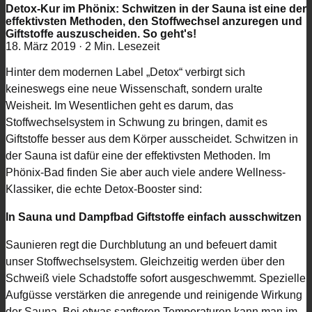
Detox-Kur im Phönix: Schwitzen in der Sauna ist eine der
effektivsten Methoden, den Stoffwechsel anzuregen und
Giftstoffe auszuscheiden. So geht's!
18. März 2019
·
2 Min. Lesezeit
Hinter dem modernen Label „Detox“ verbirgt sich
keineswegs eine neue Wissenschaft, sondern uralte
Weisheit. Im Wesentlichen geht es darum, das
Stoffwechselsystem in Schwung zu bringen, damit es
Giftstoffe besser aus dem Körper ausscheidet. Schwitzen in
der Sauna ist dafür eine der effektivsten Methoden. Im
Phönix-Bad finden Sie aber auch viele andere Wellness-
Klassiker, die echte Detox-Booster sind:
In Sauna und Dampfbad Giftstoffe einfach ausschwitzen
Saunieren regt die Durchblutung an und befeuert damit
unser Stoffwechselsystem. Gleichzeitig werden über den
Schweiß viele Schadstoffe sofort ausgeschwemmt. Spezielle
Aufgüsse verstärken die anregende und reinigende Wirkung
der Sauna. Bei etwas sanfteren Temperaturen kann man im