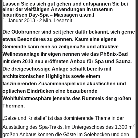
Lassen Sie es sich gut gehen und entspannen Sie bei
einer der vielfältigen Anwendungen in unserem
luxuriösen Day-Spa – Massagen u.v.m.!
1. Januar 2013
·
2 Min. Lesezeit
Die Ottobrunner sind seit jeher dafür bekannt, sich gerne
etwas Besonderes zu gönnen. Kaum eine eigene
Gemeinde kann eine so zeitgemäße und attraktive
Wellnessanlage ihr eigen nennen wie das Phönix-Bad
mit dem 2010 neu eröffneten Anbau für Spa und Sauna.
Die dreigeschossige Anlage schafft bereits mit
architektonischen Highlights sowie einem
faszinierenden Zusammenspiel von akustischen und
optischen Eindrücken eine bezaubernde
Wohlfühlatmosphäre jenseits des Rummels der großen
Thermen.
„Salze und Kristalle“ ist das dominierende Thema in der
2
Ausstattung des Spa-Trakts. Im Untergeschoss des 1.300 m
großen Anbaus können die Gäste im Solebecken und den