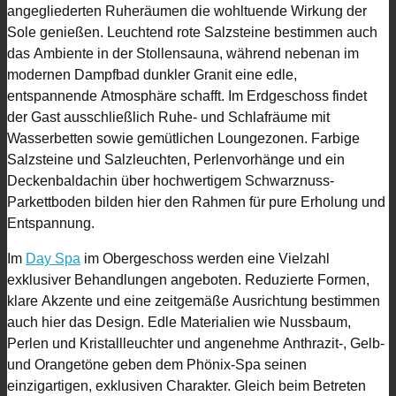
angegliederten Ruheräumen die wohltuende Wirkung der
Sole genießen. Leuchtend rote Salzsteine bestimmen auch
das Ambiente in der Stollensauna, während nebenan im
modernen Dampfbad dunkler Granit eine edle,
entspannende Atmosphäre schafft. Im Erdgeschoss findet
der Gast ausschließlich Ruhe- und Schlafräume mit
Wasserbetten sowie gemütlichen Loungezonen. Farbige
Salzsteine und Salzleuchten, Perlenvorhänge und ein
Deckenbaldachin über hochwertigem Schwarznuss-
Parkettboden bilden hier den Rahmen für pure Erholung und
Entspannung.
Im
Day Spa
im Obergeschoss werden eine Vielzahl
exklusiver Behandlungen angeboten. Reduzierte Formen,
klare Akzente und eine zeitgemäße Ausrichtung bestimmen
auch hier das Design. Edle Materialien wie Nussbaum,
Perlen und Kristallleuchter und angenehme Anthrazit-, Gelb-
und Orangetöne geben dem Phönix-Spa seinen
einzigartigen, exklusiven Charakter. Gleich beim Betreten